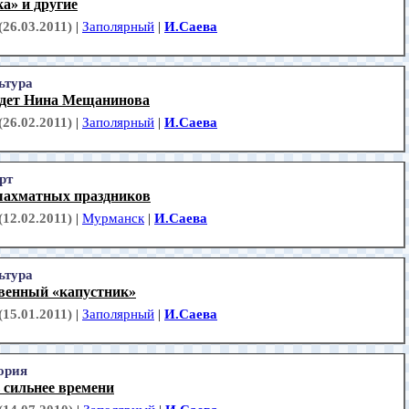
а» и другие
(26.03.2011)
|
Заполярный
|
И.Саева
ьтура
едет Нина Мещанинова
(26.02.2011)
|
Заполярный
|
И.Саева
рт
шахматных праздников
(12.02.2011)
|
Мурманск
|
И.Саева
ьтура
венный «капустник»
(15.01.2011)
|
Заполярный
|
И.Саева
ория
 сильнее времени