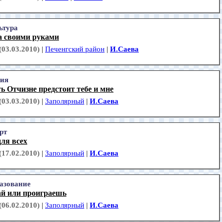
ьтура
а своими руками
(03.03.2010)
|
Печенгский район
|
И.Саева
ия
 Отчизне предстоит тебе и мне
(03.03.2010)
|
Заполярный
|
И.Саева
рт
ля всех
(17.02.2010)
|
Заполярный
|
И.Саева
азование
й или проиграешь
(06.02.2010)
|
Заполярный
|
И.Саева