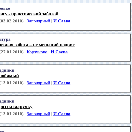
ровье
ису - практической заботой
(03.02.2010)
|
Заполярный
|
И.Саева
ьтура
евная забота – не меньший подвиг
(27.01.2010)
|
Корзуново
|
И.Саева
здники
любимый
(13.01.2010)
|
Заполярный
|
И.Саева
здники
роз на выручку
(13.01.2010)
|
Заполярный
|
И.Саева