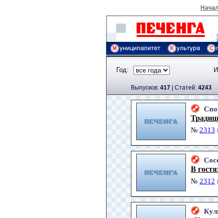
Нача
Год:
И
Выпусков:
417
|
Cтатей:
4243
Спо
Традиц
№
2313
Сос
В гостя
№
2312
Кул