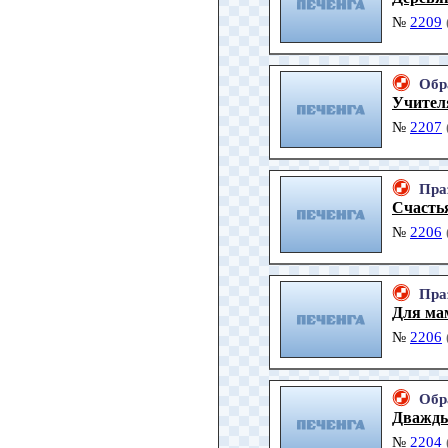
№
2209
Обр
Учител
№
2207
Пра
Счастья
№
2206
Пра
Для мам
№
2206
Обр
Дважды
№
2204