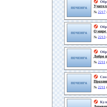
Обр
Учителю
№
2217
Обр
О мире 
№
2213
Обр
Добро 
№
2211
Спо
Праздн
№
2211
Кул
Деревя