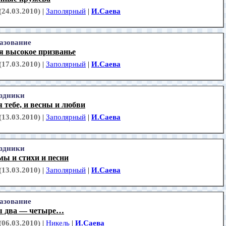
(24.03.2010)
|
Заполярный
|
И.Саева
азование
я высокое призванье
(17.03.2010)
|
Заполярный
|
И.Саева
здники
 тебе, и весны и любви
(13.03.2010)
|
Заполярный
|
И.Саева
здники
ы и стихи и песни
(13.03.2010)
|
Заполярный
|
И.Саева
азование
 два — четыре…
(06.03.2010)
|
Никель
|
И.Саева