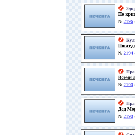
Здо
По криз
№
2196
Кул
Повседн
№
2194
Пра
Всеми 
№
2190
Пра
Дед Мо
№
2190