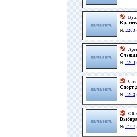
Кул
Красот
№
2203
Арм
Служить
№
2203
Спо
Спорт д
№
2200
Обр
Выбира
№
2197