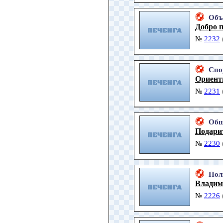
Объ
Добро 
№
2232
Спо
Ориент
№
2231
Общ
Подарит
№
2230
Пол
Владим
№
2226