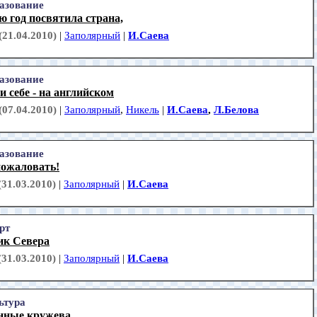
азование
 год посвятила страна,
(21.04.2010)
|
Заполярный
|
И.Саева
азование
и себе - на английском
(07.04.2010)
|
Заполярный
,
Никель
|
И.Саева
,
Л.Белова
азование
пожаловать!
(31.03.2010)
|
Заполярный
|
И.Саева
рт
ик Севера
(31.03.2010)
|
Заполярный
|
И.Саева
ьтура
нные кружева