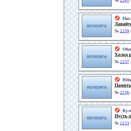
№
2241
Пис
Давайте
№
2239
Общ
Холод р
№
2237
Юби
Память 
№
2236
Кул
Пусть д
№
2233