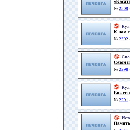
«Касатк
№
2309
Кул
К нам 
№
2302
Спо
Сезон 
№
2298
Кул
Божест
№
2291
Ист
Память