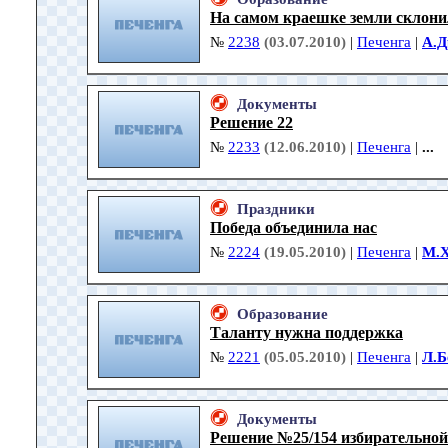
На самом краешке земли склони
№
2238
(03.07.2010)
|
Печенга
|
А.Д
Документы
Решение 22
№
2233
(12.06.2010)
|
Печенга
|
...
Праздники
Победа объединила нас
№
2224
(19.05.2010)
|
Печенга
|
М.
Образование
Таланту нужна поддержка
№
2221
(05.05.2010)
|
Печенга
|
Л.Б
Документы
Решение №25/154 избирательной