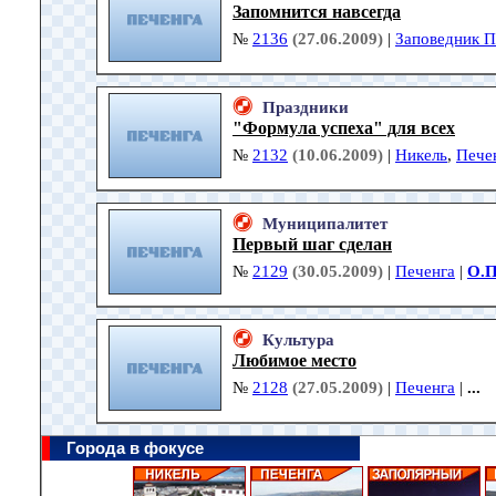
Запомнится навсегда
№
2136
(27.06.2009)
|
Заповедник П
Праздники
"Формула успеха" для всех
№
2132
(10.06.2009)
|
Никель
,
Пече
Муниципалитет
Первый шаг сделан
№
2129
(30.05.2009)
|
Печенга
|
О.П
Культура
Любимое место
№
2128
(27.05.2009)
|
Печенга
|
...
Города в фокусе