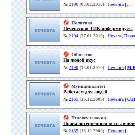
№
2196
(03.02.2010)
|
Печенга
|
...
Политика
Печенгская ТИК информирует!
№
2194
(27.01.2010)
|
Никель
,
Пече
Общество
На любой вкус
№
2190
(13.01.2010)
|
Печенга
|
М.
Муниципалитет
Работаем для людей
№
2185
(16.12.2009)
|
Печенга
|
О.П
Человек и закон
Права потерпевшей восстановл
№
2185
(16.12.2009)
|
Печенга
|
...