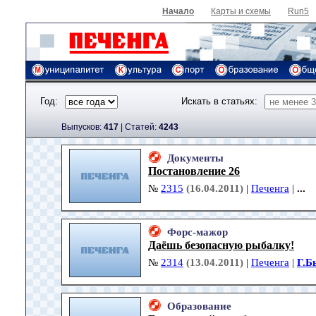
Начало
Карты и схемы
Run5
Год:
Искать в статьях:
Выпусков:
417
|
Cтатей:
4243
Документы
Постановление 26
№
2315
(16.04.2011)
|
Печенга
|
...
Форс-мажор
Даёшь безопасную рыбалку!
№
2314
(13.04.2011)
|
Печенга
|
Г.Б
Образование