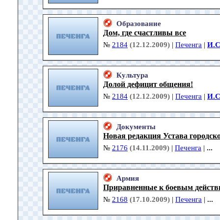
Образование
Дом, где счастливы все
№
2184
(12.12.2009)
|
Печенга
|
И.С
Культура
Долой дефицит общения!
№
2184
(12.12.2009)
|
Печенга
|
И.С
Документы
Новая редакция Устава городск
№
2176
(14.11.2009)
|
Печенга
|
...
Армия
Приравненные к боевым дейст
№
2168
(17.10.2009)
|
Печенга
|
...