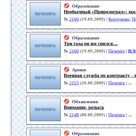
Образование
Необычный «Природоград»: эко
№
2160
(19.09.2009)
|
Корзуново
,
П
Образование
Три года он им снился…
№
2160
(19.09.2009)
|
Печенга
|
Н.
Армия
Военная служба по контракту -
№
2153
(26.08.2009)
|
Печенга
|
...
Объявления
Внимание, розыск
№
2148
(08.08.2009)
|
Печенга
|
...
Образование