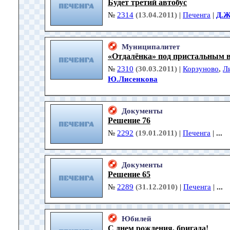
Будет третий автобус
№
2314
(13.04.2011)
|
Печенга
|
Д.Ж
Муниципалитет
«Отдалёнка» под пристальным 
№
2310
(30.03.2011)
|
Корзуново
,
Л
Ю.Лисенкова
Документы
Решение 76
№
2292
(19.01.2011)
|
Печенга
|
...
Документы
Решение 65
№
2289
(31.12.2010)
|
Печенга
|
...
Юбилей
С днем рождения, бригада!