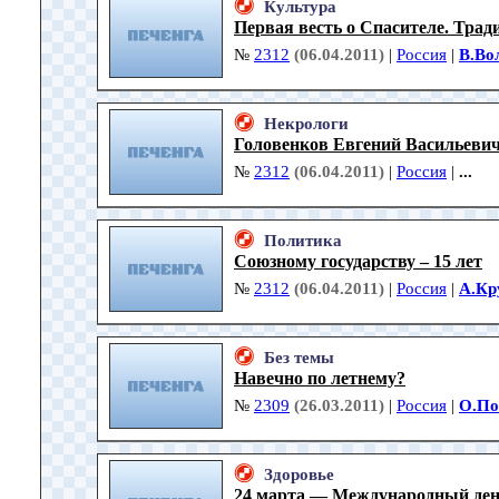
Культура
Первая весть о Спасителе. Тради
№
2312
(06.04.2011)
|
Россия
|
В.Во
Некрологи
Головенков Евгений Васильеви
№
2312
(06.04.2011)
|
Россия
|
...
Политика
Союзному государству – 15 лет
№
2312
(06.04.2011)
|
Россия
|
А.Кр
Без темы
Навечно по летнему?
№
2309
(26.03.2011)
|
Россия
|
О.По
Здоровье
24 марта — Международный день