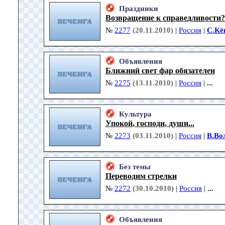
Праздники
Возвращение к справедливости?
№
2277
(20.11.2010)
|
Россия
|
С.Кё
Объявления
Ближний свет фар обязателен
№
2275
(13.11.2010)
|
Россия
|
...
Культура
Упокой, господи, души...
№
2273
(03.11.2010)
|
Россия
|
В.Во
Без темы
Переводим стрелки
№
2272
(30.10.2010)
|
Россия
|
...
Объявления