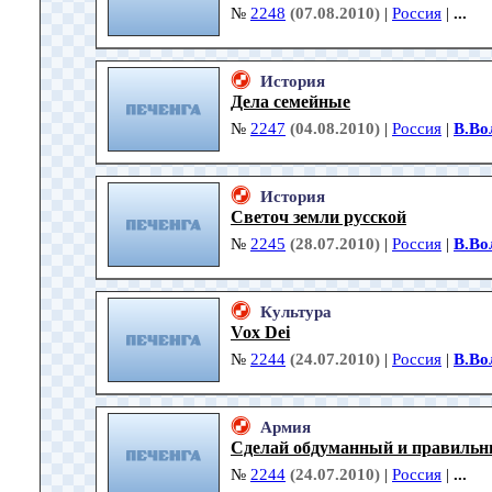
№
2248
(07.08.2010)
|
Россия
|
...
История
Дела семейные
№
2247
(04.08.2010)
|
Россия
|
В.Во
История
Светоч земли русской
№
2245
(28.07.2010)
|
Россия
|
В.Во
Культура
Vox Dei
№
2244
(24.07.2010)
|
Россия
|
В.Во
Армия
Сделай обдуманный и правильн
№
2244
(24.07.2010)
|
Россия
|
...