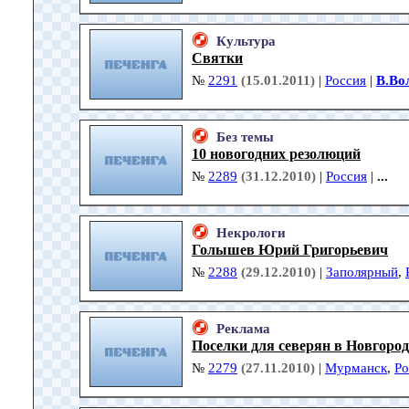
Культура
Святки
№
2291
(15.01.2011)
|
Россия
|
В.Во
Без темы
10 новогодних резолюций
№
2289
(31.12.2010)
|
Россия
|
...
Некрологи
Голышев Юрий Григорьевич
№
2288
(29.12.2010)
|
Заполярный
,
Реклама
Поселки для северян в Новгород
№
2279
(27.11.2010)
|
Мурманск
,
Ро