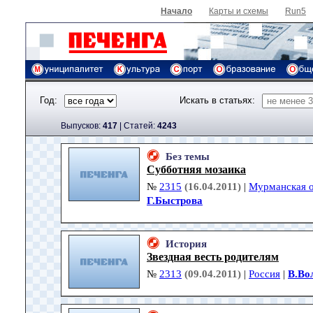
Начало
Карты и схемы
Run5
Год:
Искать в статьях:
Выпусков:
417
|
Cтатей:
4243
Без темы
Субботняя мозаика
№
2315
(16.04.2011)
|
Мурманская о
Г.Быстрова
История
Звездная весть родителям
№
2313
(09.04.2011)
|
Россия
|
В.Во