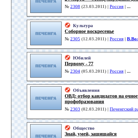
№
2308
(23.03.2011)
|
Россия
|
...
Культура
Соборное воскресенье
№
2305
(12.03.2011)
|
Россия
|
В.Во
Юбилей
Первому - 77
№
2304
(05.03.2011)
|
Россия
|
...
Объявления
ОВД: отбор кандидатов на очно
профобразования
№
2303
(02.03.2011)
|
Печенгский р
Общество
Знай, умей, защищайся