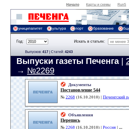
Начало
Карты и схемы
Run5
Год:
Искать в статьях:
Выпусков:
417
|
Cтатей:
4243
Выпуски газеты Печенга
|
→
№2269
Документы
Постановление 544
№
2268
(16.10.2010)
|
Печенгский р
Объявления
Перепись
№
2268
(16.10.2010)
|
Россия
|
...