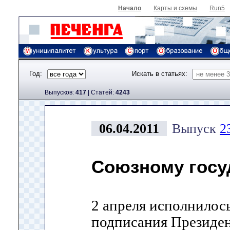
Начало
Карты и схемы
Run5
Год:
Искать в статьях:
Выпусков:
417
|
Cтатей:
4243
06.04.2011
Выпуск
2
Союзному госуд
2 апреля исполнилось
подписания Президе