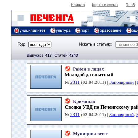
Начало
Карты и схемы
Run5
Год:
Искать в статьях:
Выпусков:
417
|
Cтатей:
4243
Район в лицах
Молодой да опытный
№
2311
(02.04.2011)
|
Заполярный
|
Криминал
Сводка УВД по Печенгскому ра
№
2311
(02.04.2011)
|
Заполярный
,
Муниципалитет