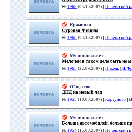
№
1968
(03.10.2007)
|
Печенгский р
Криминал
Суровая Фемида
№
1968
(03.10.2007)
|
Печенгский р
Муниципалитет
Мелочей в таком деле быть не м
№
1965
(22.09.2007)
|
Никель
|
В.Фр
Общество
ДНД на новый лад
№
1955
(18.08.2007)
|
Корзуново
|
В
Муниципалитет
Больше автомобилей, больше п
№
1954
(15.08.2007)
|
Печенгский р