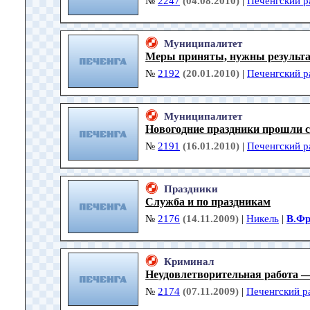
№
2247
(04.08.2010)
|
Печенгский р
Муниципалитет
Меры приняты, нужны результ
№
2192
(20.01.2010)
|
Печенгский р
Муниципалитет
Новогодние праздники прошли 
№
2191
(16.01.2010)
|
Печенгский р
Праздники
Служба и по праздникам
№
2176
(14.11.2009)
|
Никель
|
В.Фр
Криминал
Неудовлетворительная работа 
№
2174
(07.11.2009)
|
Печенгский р