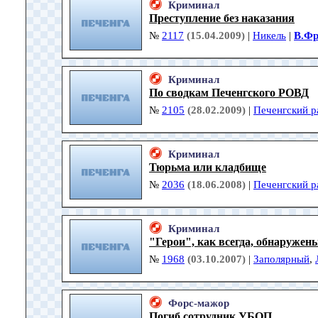
Криминал
Преступление без наказания
№
2117
(15.04.2009)
|
Никель
|
В.Фр
Криминал
По сводкам Печенгского РОВД
№
2105
(28.02.2009)
|
Печенгский р
Криминал
Тюрьма или кладбище
№
2036
(18.06.2008)
|
Печенгский р
Криминал
"Герои", как всегда, обнаружен
№
1968
(03.10.2007)
|
Заполярный
,
Форс-мажор
Погиб сотрудник УБОП