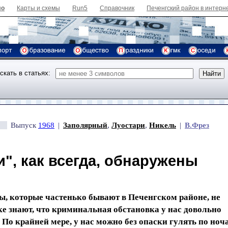
ло
Карты и схемы
Run5
Справочник
Печенгский район в интерн
скать в статьях:
Выпуск
1968
|
Заполярный
,
Луостари
,
Никель
|
В.Фрез
и", как всегда, обнаружены
, которые частенько бывают в Печенгском районе, не
 знают, что криминальная обстановка у нас довольно
 По крайней мере, у нас можно без опаски гулять по ноч