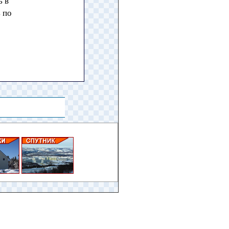
ь в
 по