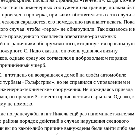
неоднократно писали на страницах «Печенги»: когда кто-ни
елостность инженерных сооружений на границе, должна быт
 проведена проверка, при каких обстоятельствах это случил
 человек скрывается, его немедленно начинают искать. Пока
ого случая, чтобы «героя» не обнаружили. Так оказалось и 
После проведённого комплекса оперативно-розыскных
й пограничники обнаружили того, кто допустил правонаруш
полярного С. Надо сказать, он очень удивился визиту
ов, однако сразу же согласился в добровольном порядке
 причинённый ущерб.
., в тот день он возвращался домой на своём автомобиле
 турбазы «Гольфстрим», но не справился с управлением и
 инженерно-технические сооружения. Не дожидаясь приезда
ов, он предпочёл с места происшествия скрыться. Однако, к
ему не помогло.
ие погранслужбы в пгт Никель ещё раз напоминает жителям
о района порядок действий в случае нарушения следового
ли вы по какой-либо причине вынуждены были зайти либо за