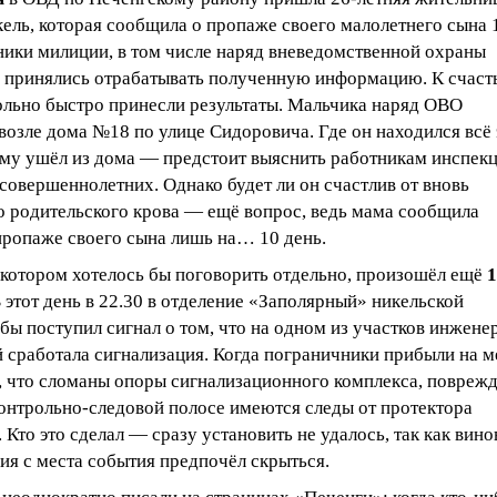
ель, которая сообщила о пропаже своего малолетнего сына 
дники милиции, в том числе наряд вневедомственной охраны
 принялись отрабатывать полученную информацию. К счаст
ольно быстро принесли результаты. Мальчика наряд ОВО
озле дома №18 по улице Сидоровича. Где он находился всё 
ему ушёл из дома — предстоит выяснить работникам инспек
совершеннолетних. Однако будет ли он счастлив от вновь
о родительского крова — ещё вопрос, ведь мама сообщила
пропаже своего сына лишь на… 10 день.
 котором хотелось бы поговорить отдельно, произошёл ещё
1
 этот день в 22.30 в отделение «Заполярный» никельской
ы поступил сигнал о том, что на одном из участков инжене
 сработала сигнализация. Когда пограничники прибыли на м
, что сломаны опоры сигнализационного комплекса, повреж
контрольно-следовой полосе имеются следы от протектора
 Кто это сделал — сразу установить не удалось, так как вин
ия с места события предпочёл скрыться.