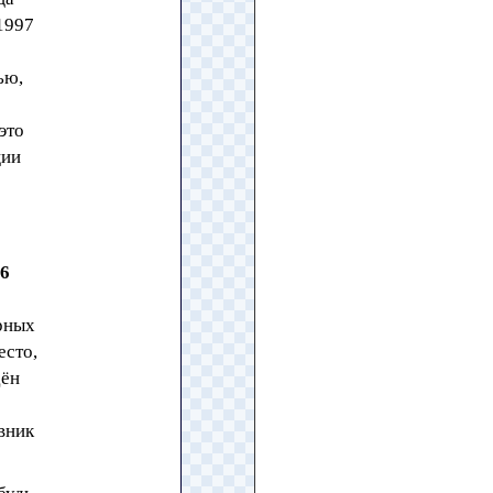
1997
ью,
это
ции
6
рных
есто,
дён
овник