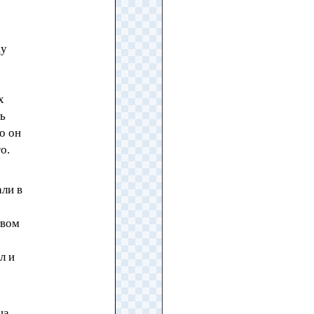
ду
х
ть
о он
о.
али в
твом
л и
ца