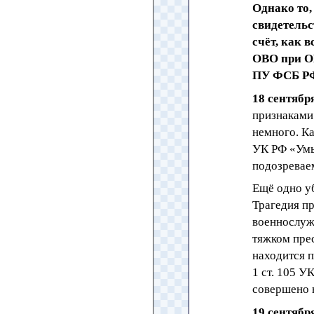
Однако то,
свидетель
счёт, как 
ОВО при ОВ
ПУ ФСБ РФ
18 сентябр
признаками
немного. Ка
УК РФ «Умы
подозреваем
Ещё одно у
Трагедия п
военнослуж
тяжком пре
находится п
1 ст. 105 
совершено 
19 сентябр