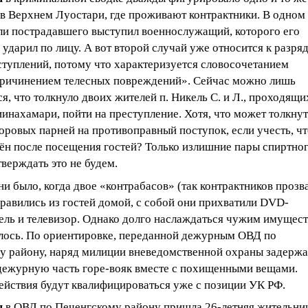
в Верхнем Луостари, где проживают контрактники. В одном
оли пострадавшего выступил военнослужащий, которого его
ударил по лицу. А вот второй случай уже относится к разря
ступлений, потому что характеризуется словосочетанием
причинением телесных повреждений». Сейчас можно лишь
я, что толкнуло двоих жителей п. Никель С. и Л., проходящи
инахамари, пойти на преступление. Хотя, что может толкну
ровых парней на противоправный поступок, если учесть, чт
ён после посещения гостей? Только излишние пары спиртног
верждать это не будем.
ни было, когда двое «контрабасов» (так контрактников прозв
равились из гостей домой, с собой они прихватили
DVD
-
ель и телевизор. Однако долго наслаждаться чужим имущес
лось. По ориентировке, переданной дежурным ОВД по
у району, наряд милиции вневедомственной охраны задержа
 дежурную часть горе-вояк вместе с похищенными вещами.
ействия будут квалифицироваться уже с позиции УК РФ.
я
в ОВД по Печенгскому району пришла 26-летняя жительни