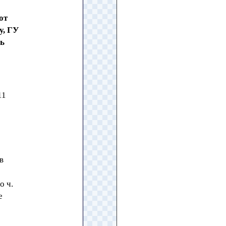
от
у, ГУ
ль
11
в
о ч.
е