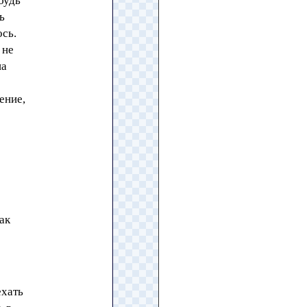
будь
ь
ось.
 не
на
ение,
ак
ехать