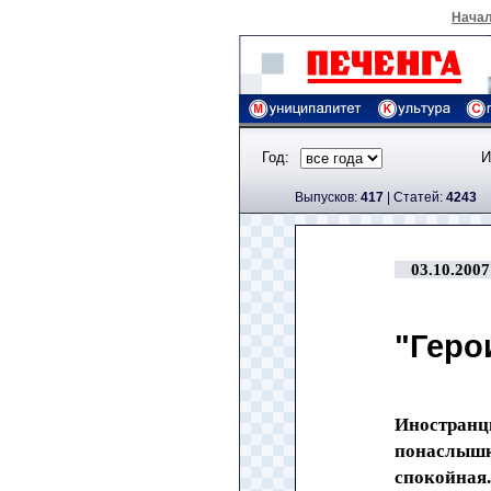
Нача
Год:
И
Выпусков:
417
|
Cтатей:
4243
03.10.2007
"Геро
Иностранцы
понаслышке
спокойная.