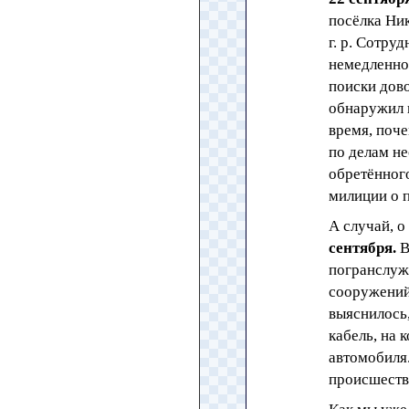
посёлка Ник
г. р. Сотру
немедленно
поиски дов
обнаружил в
время, поч
по делам не
обретённог
милиции о 
А случай, о
сентября.
В
погранслужб
сооружений
выяснилось
кабель, на 
автомобиля.
происшеств