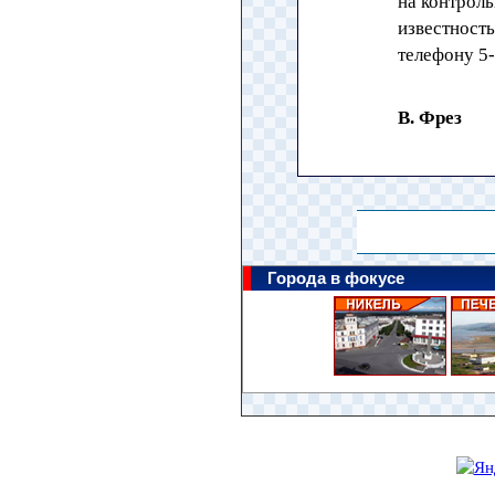
на контроль
известност
телефону 5-
В. Фрез
Города в фокусе