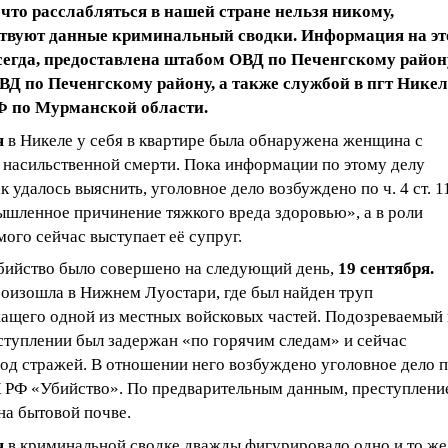
 что расслабляться в нашей стране нельзя никому,
ствуют данные криминальный сводки. Информация на эт
всегда, предоставлена штабом ОВД по Печенгскому район
Д по Печенгскому району, а также службой в пгт Нике
 по Мурманской области.
я
в Никеле у себя в квартире была обнаружена женщина с
 насильственной смерти. Пока информации по этому делу
к удалось выяснить, уголовное дело возбуждено по ч. 4 ст. 1
шленное причинение тяжкого вреда здоровью», а в роли
ого сейчас выступает её супруг.
бийство было совершено на следующий день,
19 сентября.
роизошла в Нижнем Луостари, где был найден труп
ащего одной из местных войсковых частей. Подозреваемый 
ступлении был задержан «по горячим следам» и сейчас
од стражей. В отношении него возбуждено уголовное дело п
УК РФ «Убийство». По предварительным данным, преступлени
на бытовой почве.
я
в криминальной сводке дважды фигурировало одно и то же