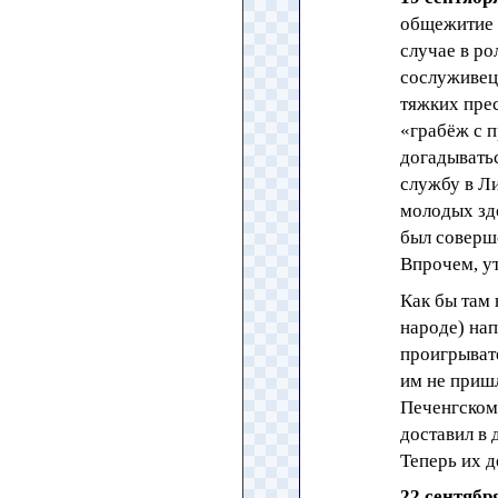
общежитие 
случае в р
сослуживец 
тяжких пре
«грабёж с 
догадыватьс
службу в Ли
молодых здо
был соверш
Впрочем, ут
Как бы там 
народе) нап
проигрыват
им не приш
Печенгском
доставил в
Теперь их д
22 сентябр