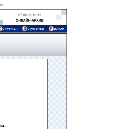
ете
ам.