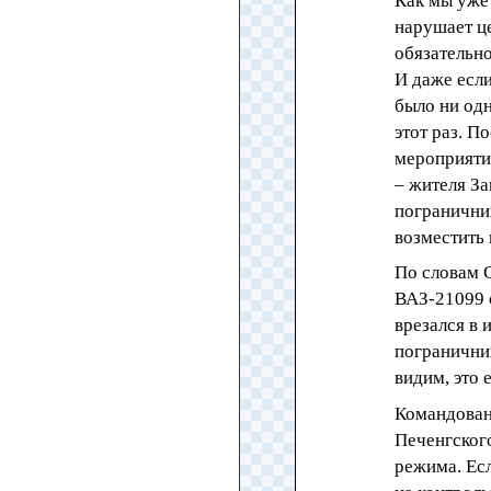
Как мы уже 
нарушает ц
обязательно
И даже если
было ни одн
этот раз. 
мероприяти
– жителя За
пограничник
возместить
По словам С
ВАЗ-21099 с
врезался в
пограничник
видим, это 
Командован
Печенгског
режима. Ес