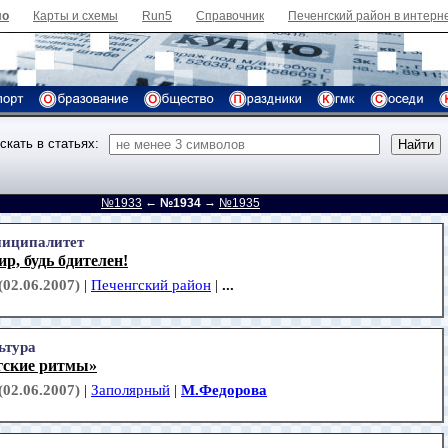
ло
Карты и схемы
Run5
Справочник
Печенгский район в интерн
скать в статьях:
←
→
д
№1933
№1934
№1935
иципалитет
р, будь бдителен!
(02.06.2007)
|
Печенгский район
|
...
ьтура
гские ритмы»
(02.06.2007)
|
Заполярный
|
М.Федорова