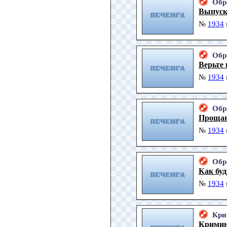
Обр
Выпуск
№
1934
Обр
Верьте 
№
1934
Обр
Прощан
№
1934
Обр
Как буд
№
1934
Кри
Кримин