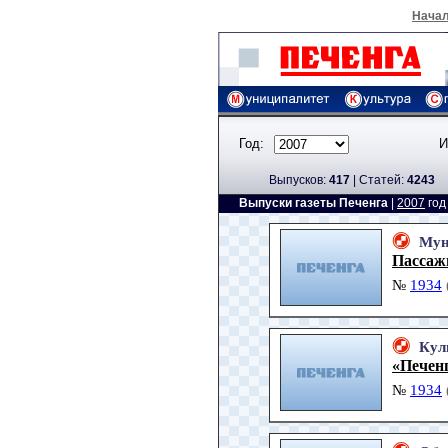
Нача
Год:
И
Выпусков:
417
|
Cтатей:
4243
Выпуски газеты Печенга
|
2007
го
Мун
Пассажи
№
1934
Кул
«Печен
№
1934