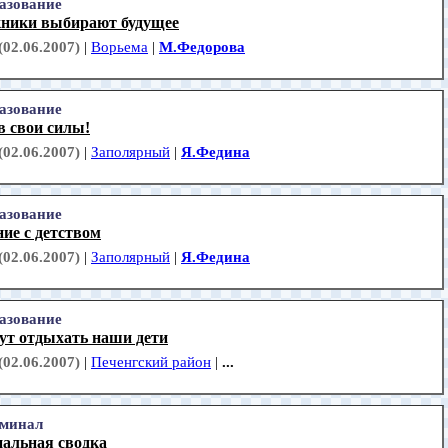
азование
ники выбирают будущее
(02.06.2007)
|
Ворьема
|
М.Федорова
азование
в свои силы!
(02.06.2007)
|
Заполярный
|
Я.Федина
азование
ие с детством
(02.06.2007)
|
Заполярный
|
Я.Федина
азование
ут отдыхать наши дети
(02.06.2007)
|
Печенгский район
|
...
минал
альная сводка