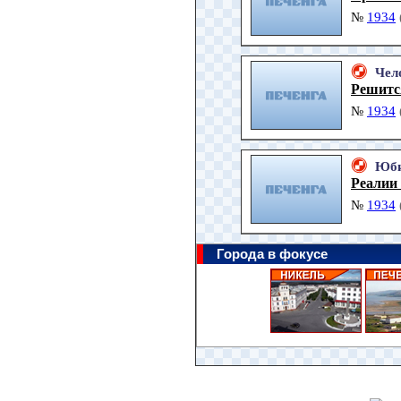
№
1934
Чел
Решитс
№
1934
Юби
Реалии
№
1934
Города в фокусе