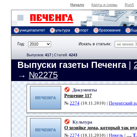
Начало
Карты и схемы
Run5
Год:
Искать в статьях:
Выпусков:
417
|
Cтатей:
4243
Выпуски газеты Печенга
|
→
№2275
Документы
Решение 117
№
2274
(10.11.2010)
|
Печенгский р
Культура
О хозяйке дома, который так ну
№
2274
(10.11.2010)
|
Никель
|
...,
Т