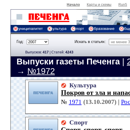
Начало
Карты и схемы
Run5
Год:
Искать в статьях:
Выпусков:
417
|
Cтатей:
4243
Выпуски газеты Печенга
|
→
№1972
Культура
Покров от зла и напа
№
1971
(13.10.2007)
|
Ро
Спорт
Спорт, спорт, спорт