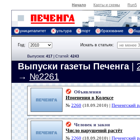
Начало
Карты и схемы
Run5
Год:
Искать в статьях:
Выпусков:
417
|
Cтатей:
4243
Выпуски газеты Печенга
|
→
№2261
Объявления
Изменения в Кодексе
№
2260
(18.09.2010)
|
Печенгский р
Человек и закон
Число нарушений растёт
№
2260
(18.09.2010)
|
Печенгский р