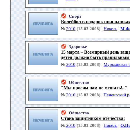
Спорт
Волейбол в подарок школьника
№
2010
(15.03.2008)
|
Никель
|
М.Ф
Здоровье
15 марта – Всемирный день защ
детей должно быть правильным
№
2010
(15.03.2008)
|
Мурманская о
Общество
"Мы просим нам не мешать!.."
№
2010
(15.03.2008)
|
Печенгский р
Общество
Стань защитником отечества!
№
2010
(15.03.2008)
|
Никель
|
О.П