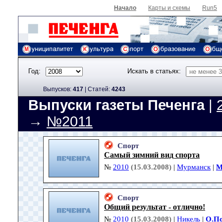
Начало
Карты и схемы
Run5
Год:
Искать в статьях:
Выпусков:
417
|
Cтатей:
4243
Выпуски газеты Печенга
|
→
№2011
Спорт
Самый зимний вид спорта
№
2010
(15.03.2008)
|
Мурманск
|
М
Спорт
Общий результат - отлично!
№
2010
(15.03.2008)
|
Никель
|
О.П