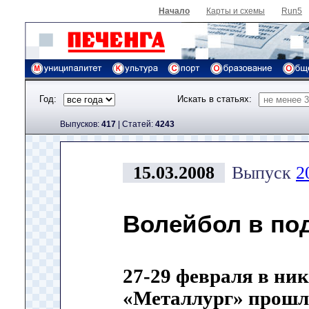
Начало
Карты и схемы
Run5
Год:
Искать в статьях:
Выпусков:
417
|
Cтатей:
4243
15.03.2008
Выпуск
2
Волейбол в по
27-29 февраля в ни
«Металлург» прошл