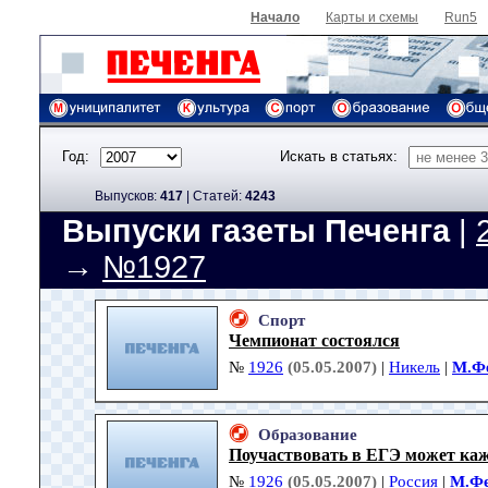
Начало
Карты и схемы
Run5
Год:
Искать в статьях:
Выпусков:
417
|
Cтатей:
4243
Выпуски газеты Печенга
|
→
№1927
Спорт
Чемпионат состоялся
№
1926
(05.05.2007)
|
Никель
|
М.Ф
Образование
Поучаствовать в ЕГЭ может ка
№
1926
(05.05.2007)
|
Россия
|
М.Фе