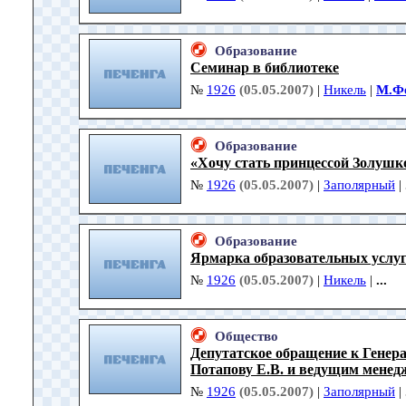
Образование
Семинар в библиотеке
№
1926
(05.05.2007)
|
Никель
|
М.Ф
Образование
«Хочу стать принцессой Золушк
№
1926
(05.05.2007)
|
Заполярный
|
Образование
Ярмарка образовательных услу
№
1926
(05.05.2007)
|
Никель
|
...
Общество
Депутатское обращение к Генер
Потапову Е.В. и ведущим мене
№
1926
(05.05.2007)
|
Заполярный
|