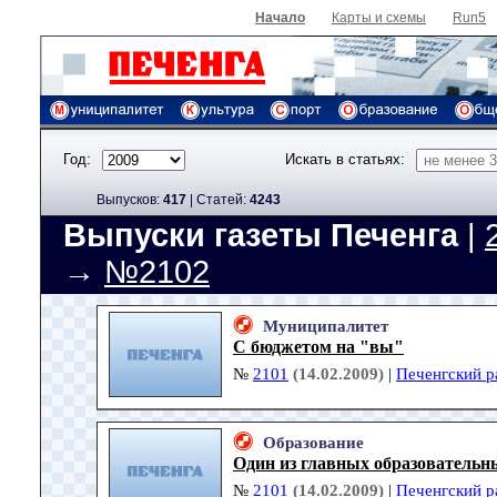
Начало
Карты и схемы
Run5
Год:
Искать в статьях:
Выпусков:
417
|
Cтатей:
4243
Выпуски газеты Печенга
|
→
№2102
Муниципалитет
С бюджетом на "вы"
№
2101
(14.02.2009)
|
Печенгский р
Образование
Один из главных образовательн
№
2101
(14.02.2009)
|
Печенгский р