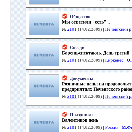
Общество
Мы ответили "есть"...
№
2101
(14.02.2009)
|
Печенгский р
Соседи
Баренц-спектакль. День третий
№
2101
(14.02.2009)
|
Киркенес
|
О.
Документы
Розничные цены на продовольс
предприятиях Печенгского район
№
2101
(14.02.2009)
|
Печенгский р
Праздники
Валентинов день
№
2101
(14.02.2009)
|
Россия
|
М.Фе