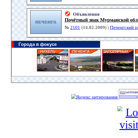
Объявления
Почётный знак Мурманской обл
№
2101
(14.02.2009)
|
Печенгский р
Города в фокусе