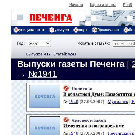
Начало
Карты и схемы
Run5
Год:
Искать в статьях:
Выпусков:
417
|
Cтатей:
4243
Выпуски газеты Печенга
|
→
№1941
Политика
В областной Думе: Позаботятся 
№
1940
(27.06.2007)
|
Мурманск
|
Е
Человек и закон
Изменения в погранрежиме
№
1940
(27.06.2007)
|
Печенгский р