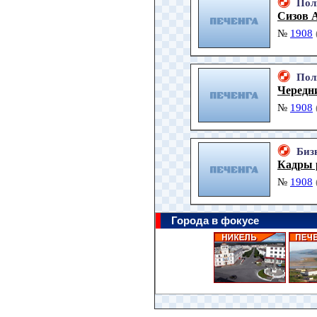
Пол
Сизов 
№
1908
Пол
Чередн
№
1908
Биз
Кадры 
№
1908
Города в фокусе