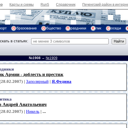
ло
Карты и схемы
Run5
Справочник
Печенгский район в интерн
скать в статьях:
→
д
№1908
№1909
здники
к Армии - доблесть и престиж
(28.02.2007)
|
Заполярный
|
Я.Федина
итика
в Андрей Анатольевич
(28.02.2007)
|
Никель
|
...