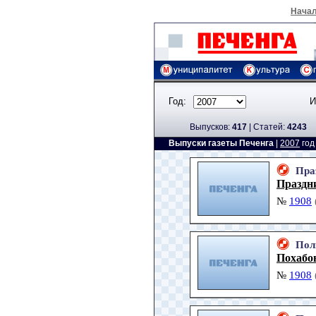
Нача
Год:
И
Выпусков:
417
|
Cтатей:
4243
Выпуски газеты Печенга
|
2007
го
Пра
Праздни
№
1908
Пол
Похабо
№
1908