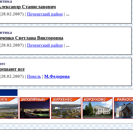
итика
Александр Станиславович
(28.02.2007)
|
Печенгский район
|
...
итика
иченко Светлана Викторовна
(28.02.2007)
|
Печенгский район
|
...
нес
решают все
(28.02.2007)
|
Никель
|
М.Федорова