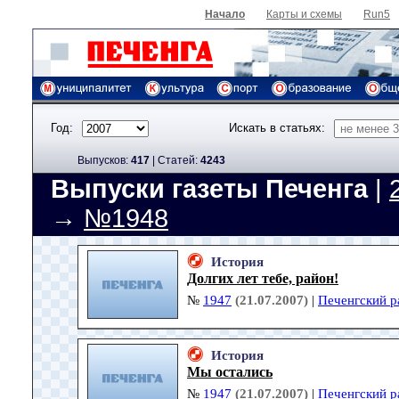
Начало
Карты и схемы
Run5
Год:
Искать в статьях:
Выпусков:
417
|
Cтатей:
4243
Выпуски газеты Печенга
|
→
№1948
История
Долгих лет тебе, район!
№
1947
(21.07.2007)
|
Печенгский р
История
Мы остались
№
1947
(21.07.2007)
|
Печенгский р