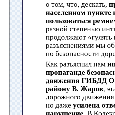
о том, что, дескать,
п
населенном пункте 
пользоваться ремне
разной степенью инт
продолжают «гулять 
разъяснениями мы об
по безопасности дор
Как разъяснил нам
ин
пропаганде безопас
движения ГИБДД О
району В. Жаров
, э
дорожного движения
но даже
усилена отв
нарушение
. В Кодек