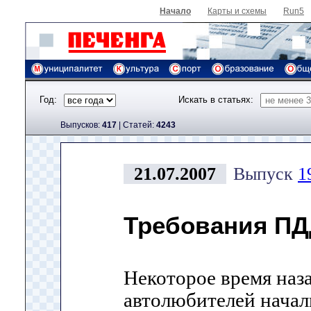
Начало
Карты и схемы
Run5
Год:
Искать в статьях:
Выпусков:
417
|
Cтатей:
4243
21.07.2007
Выпуск
1
Требования ПД
Некоторое время наза
автолюбителей начал