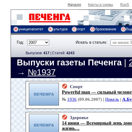
Начало
Карты и схемы
Run5
Год:
Искать в статьях:
Выпусков:
417
|
Cтатей:
4243
Выпуски газеты Печенга
|
→
№1937
Спорт
Powerful man — сильный челове
№
1936
(09.06.2007)
|
Никель
|
А.Б
Здоровье
14 июня — Всемирный день доно
жизнь…