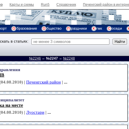
ло
Карты и схемы
Run5
Справочник
Печенгский район в интерн
скать в статьях:
←
→
д
№2246
№2247
№2248
дравления
ДВ
(04.08.2010)
|
Печенгский район
|
...
иципалитет
а на месте
(04.08.2010)
|
Луостари
|
...