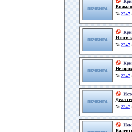
Кри
Вниман
№
2247
Кри
Итоги з
№
2247
Кри
Не про
№
2247
Ист
Дела с
№
2247
Нек
Валент