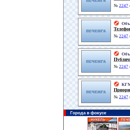
№
2247
Объ
Телефо
№
2247
Объ
Публич
№
2247
КГ
Приори
№
2247
Города в фокусе