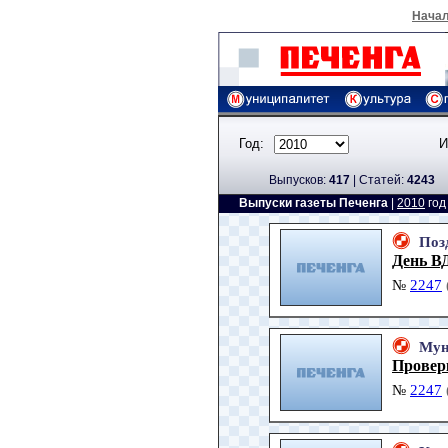
Нача
Год:
И
Выпусков:
417
|
Cтатей:
4243
Выпуски газеты Печенга
|
2010
го
Поз
День В
№
2247
Мун
Проверк
№
2247