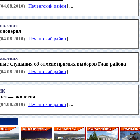
(04.08.2010)
|
Печенгский район
|
...
явления
н доверия
(04.08.2010)
|
Печенгский район
|
...
явления
ные слушания об отмене прямых выборов Глав района
(04.08.2010)
|
Печенгский район
|
...
МК
тет — экология
(04.08.2010)
|
Печенгский район
|
...