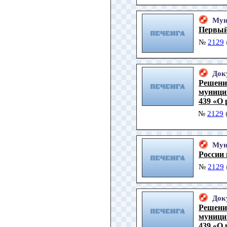
Мун
Первый
№
2129
Док
Решени
муницип
439 «О 
№
2129
Мун
России
№
2129
Док
Решени
муницип
439 «О 