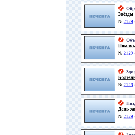
Обр
Звёзды 
№
2129
Объ
Помочь
№
2129
Здо
Болезн
№
2129
Поз
День з
№
2129