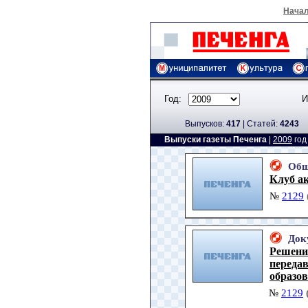
Нача
Год:
И
Выпусков:
417
|
Cтатей:
4243
Выпуски газеты Печенга
|
2009
го
Общ
Клуб а
№
2129
Док
Решени
переда
образо
№
2129