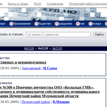
ло
Карты и схемы
Run5
Справочник
Печенгский район в интерн
скать в статьях:
←
→
д
№2128
№2129
№2130
ество
ктивных и неравнодушных
(30.05.2009)
|
Заполярный
|
И.Саева
ументы
е №500 о Перечнях имущества ОАО «Кольская ГМК»,
ваемого в муниципальную собственность муниципального
вания Печенгский район Мурманской области
(30.05.2009)
|
Печенгский район
|
В.Маврин