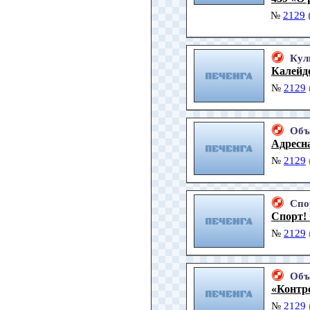
№
2129
Кул
Калейд
№
2129
Объ
Адресн
№
2129
Спо
Спорт!
№
2129
Объ
«Контр
№
2129