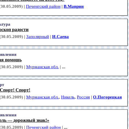
(30.05.2009)
|
Печенгский район
|
В.Маврин
ьтура
оскоп радости
(30.05.2009)
|
Заполярный
|
И.Саева
явления
ая помощь
(30.05.2009)
|
Мурманская обл.
|
...
рт
 Спорт! Спорт!
(30.05.2009)
|
Мурманская обл.
,
Никель
,
Россия
|
О.Погорецкая
явления
оль — дорожный знак!»
(30.05.2009)
|
Печенгский район
|
...