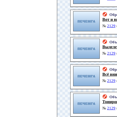
Обр
Вот и в
№
2129
Объ
Выделе
№
2129
Обр
Всё вн
№
2129
Объ
Тониро
№
2129