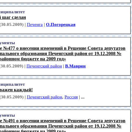
иципалитет
 шаг сделан
(30.05.2009)
|
Печенга
|
О.Погорецкая
ументы
е №477 о внесении изменений в Решение Совета депутатов
ального образования Печенгский район от 19.12.2008 №
районном бюджете на 2009 год»
(30.05.2009)
|
Печенгский район
|
В.Маврин
иципалитет
 важен каждый!
(30.05.2009)
|
Печенгский район
,
Россия
|
...
ументы
е №491 о внесении изменений в Решение Совета депутатов
ального образования Печенгский район от 19.12.2008 №
районном бюджете на 2009 год»