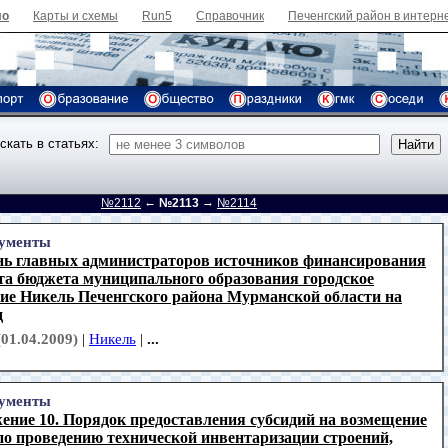
ло
Карты и схемы
Run5
Справочник
Печенгский район в интерн
скать в статьях:
←
→
д
№2112
№2113
№2114
ументы
нь главных администраторов источников финансирования
та бюджета муниципального образования городское
ние Никель Печенгского района Мурманской области на
д
(01.04.2009)
|
Никель
|
...
ументы
ение 10. Порядок предоставления субсидий на возмещение
по проведению технической инвентаризации строений,