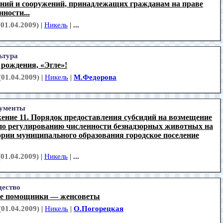
ний и сооружений, принадлежащих гражданам на праве
нности...
(01.04.2009)
|
Никель
|
...
ьтура
рождения, «Эгле»!
(01.04.2009)
|
Никель
|
М.Федорова
ументы
ение 11. Порядок предоставления субсидий на возмещение
 по регулированию численности безнадзорных животных на
рии муниципального образования городское поселение
(01.04.2009)
|
Никель
|
...
ество
е помощники — женсоветы
(01.04.2009)
|
Никель
|
О.Погорецкая