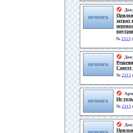
Док
Прилож
затрат 
перево
внутри
№
2113
Док
Решени
Совете
№
2113
Арм
Не толь
№
2113
Док
Прилож