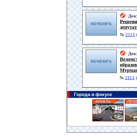
Док
Решение
депута
№
2113
Док
Ведомс
образов
Мурманс
№
2113
Города в фокусе