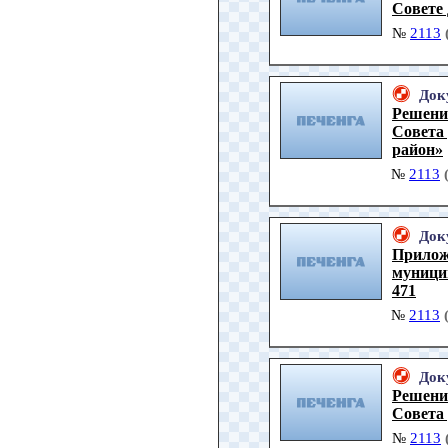
Совете
№
2113
Док
Решени
Совета
район»
№
2113
Док
Прилож
муницип
471
№
2113
Док
Решени
Совета
№
2113