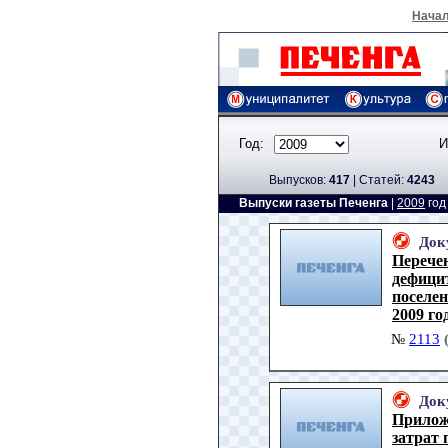
Нача
Год:
И
Выпусков:
417
|
Cтатей:
4243
Выпуски газеты Печенга
|
2009
го
Док
Перече
дефици
поселе
2009 го
№
2113
Док
Прилож
затрат 