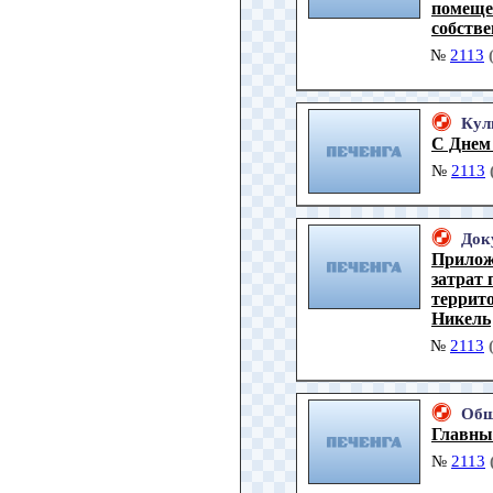
помеще
собстве
№
2113
Кул
С Днем 
№
2113
Док
Прилож
затрат
террито
Никель
№
2113
Общ
Главны
№
2113