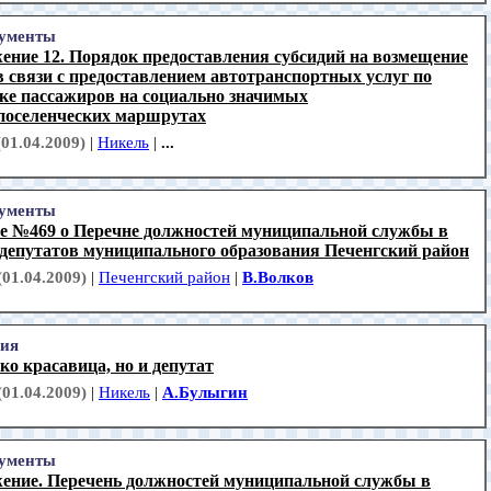
ументы
ение 12. Порядок предоставления субсидий на возмещение
в связи с предоставлением автотранспортных услуг по
зке пассажиров на социально значимых
поселенческих маршрутах
(01.04.2009)
|
Никель
|
...
ументы
е №469 о Перечне должностей муниципальной службы в
 депутатов муниципального образования Печенгский район
(01.04.2009)
|
Печенгский район
|
В.Волков
ия
ко красавица, но и депутат
(01.04.2009)
|
Никель
|
А.Булыгин
ументы
ение. Перечень должностей муниципальной службы в