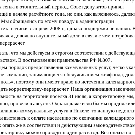
 тепла в отопительный период. Совет депутатов принял
щё в начале расчётного года, но они, как выяснилось, далек
. Мы обращались по этому поводу к администрации
ета начиная с апреля 2008 г., однако поддержки не нашли. 
овался довольно внушительный долг, в связи с чем потребов
перерасчёт.
ать, что мы действуем в строгом соответствии с действующ
льством. В постановлении правительства РФ №307,
ем порядок предоставления коммунальных услуг, чётко ука
е компании, занимающиеся обслуживанием жилфонда, до
 ноль», поэтому они имеют право по истечении календарног
дить корректировку-перерасчёт. Наша организация закончил
ьность на территории посёлка 31 июля, а корректировку мы,
нно, провели в августе. Однако даже если бы мы продолжил
жилищно-коммунальные услуги в Никеле, то данную недопла
ы выставить к оплате населению по окончании календарного
ак опять же в соответствии и действующим законодательством
ектировку можно проводить один раз в год. Вся оплата по