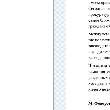
имеем права
Сегодня по
прокуратура
самое ближ
гражданам б
Между тем 
где нормат
законодател
с кредитом 
календарног
Что ж, пла
самостоятел
различных в
кто прав, а
ничего не п
М. Фёдоро