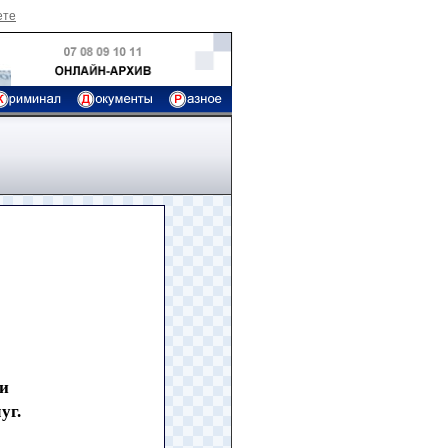
ете
ли
уг.