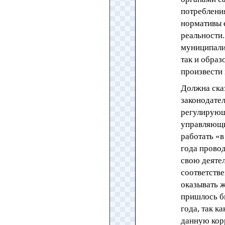
потребления
нормативы е
реальности
муниципалит
так и образ
произвести 
Должна сказ
законодате
регулирующ
управляющи
работать «в
года прово
свою деятел
соответстве
оказывать 
пришлось б
года, так к
данную корр