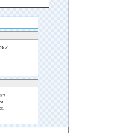
ть к
ают
ры
е,