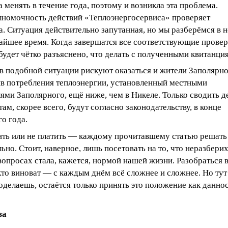
 менять в течение года, поэтому и возникла эта проблема.
лномочность действий «Теплоэнергосервиса» проверяет
. Ситуация действительно запутанная, но мы разберёмся в н
айшее время. Когда завершатся все соответствующие провер
удет чётко разъяснено, что делать с полученными квитанци
в подобной ситуации рискуют оказаться и жители Заполярно
ив потребления теплоэнергии, установленный местными
ями Заполярного, ещё ниже, чем в Никеле. Только сводить д
там, скорее всего, будут согласно законодательству, в конце
о года.
тить или не платить — каждому прочитавшему статью решать
ьно. Стоит, наверное, лишь посетовать на то, что неразберих
опросах стала, кажется, нормой нашей жизни. Разобраться в
 кто виноват — с каждым днём всё сложнее и сложнее. Но тут
оделаешь, остаётся только принять это положение как даннос
ва