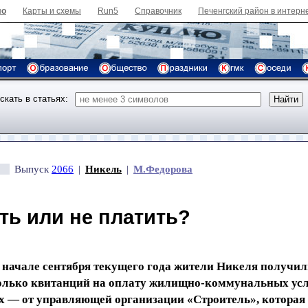
ло
Карты и схемы
Run5
Справочник
Печенгский район в интерн
скать в статьях:
Выпуск
2066
|
Никель
|
М.Федорова
ть или не платить?
и начале сентября текущего года жители Никеля получи
колько квитанций на оплату жилищно-коммунальных усл
х — от управляющей организации «Строитель», которая