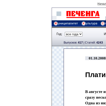
Нача
Год:
И
Выпусков:
417
|
Cтатей:
4243
01.10.2008
Плати
В августе 
сразу нес
Одна из ни