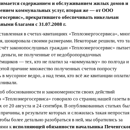
анимается содержанием и обслуживанием жилых домов и
лением коммунальных услуг, вторая же — от ООО
госервис», прекратившего обеспечивать никельчан
ыми благами с 31.07.2008 г.
тавленная в счетах-квитанциях «Теплоэнергосервиса», мног
ря, шокировала своими размерами. Некоторые решили, что т
 счёт законопослушных граждан «Теплоэнергосервис» пытае
» деньги, не полученные от недобропорядочных
мщиков — тех, кто не платил за «коммуналку» по полгода и
 этой причине множество полученных счетов попросту
 в мусорное ведро, а над теми, кто всё же квитанции оплатил
унивали.
об обоснованности и закономерности своих действий
 «Теплоэнергосервиса» говорило со страниц нашей газеты в
 от 20 августа и 24 сентября. В опубликованных статьях бы
причины, в результате которых и сложилась такая непростая
тобы более детально разобраться в ней, мы обратились за
ями к
исполняющей обязанности начальника Печенгско