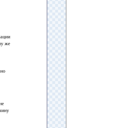
мации
му же
вно
не
чину