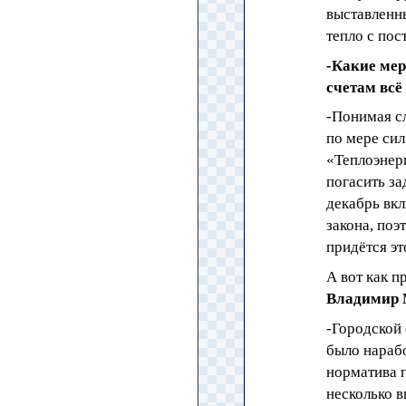
выставленн
тепло с пос
-Какие мер
счетам всё
-Понимая с
по мере сил
«Теплоэнер
погасить за
декабрь вк
закона, поэ
придётся эт
А вот как 
Владимир 
-Городской 
было нараб
норматива п
несколько 