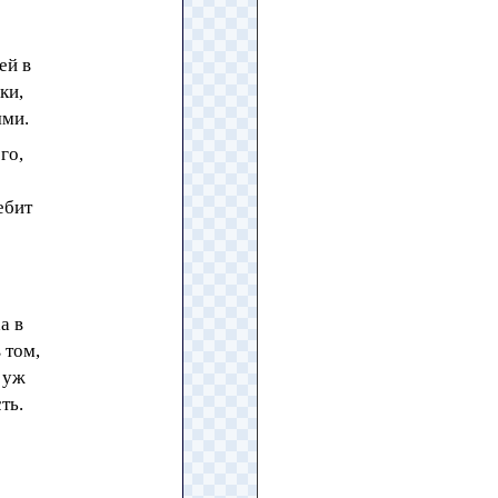
ей в
ки,
ями.
го,
ебит
а в
 том,
 уж
ть.