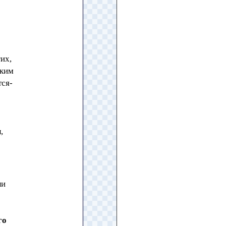
их,
аким
тся-
,
ли
го