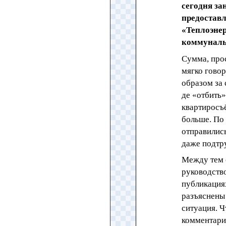
сегодня з
предостав
«Теплоэнер
коммунальн
Сумма, прос
мягко гово
образом за
де «отбить
квартиросъё
больше. По
отправились
даже подтр
Между тем 
руководство
публикациях
разъяснены 
ситуация. Ч
комментари