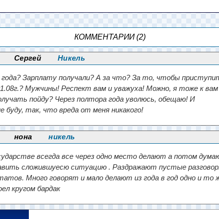
КОММЕНТАРИИ (2)
Сергей
Никель
8 года? Зарплату получали? А за что? За то, чтобы приступи
1.08г.? Мужчины! Респект вам и уважуха! Можно, я тоже к вам
олучать пойду? Через полтора года уволюсь, обещаю! И
 буду, так, что вреда от меня никакого!
нона
никель
сударстве всегда все через одно место делают а потом дум
равить сложившуесю ситуацию . Раздражают пустые разгово
атов. Много говорят и мало делают из года в год одно и то ж
ел кругом бардак