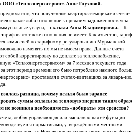
я ООО «Теплоэнергосервис» Анне Глуховой.
предполагать, что полученные квартиросъемщиками счета-
имеют какое либо отношение к прежним задолженностям за
ммунальные услуги, –
сказала Анна Владимировна.
– К
тарифов это также отношения не имеет. Как известно, тари
ся комиссией по тарифному регулированию Мурманской
амовольно изменять их мы не имеем права. Данные счета
т собой корректировку по доплате за теплоснабжение,
нную «Теплоэнергосервисом» за 7 месяцев текущего года.
за этот период времени его было потреблено намного больш
нергосервис» проставлял в счетах-квитанциях за январь-ию
да.
 взялась разница, почему нельзя было заранее
ровать суммы оплаты за тепловую энергию таким образ
м не возникла необходимость «добирать» эти средства?
 счета, любая управляющая или выполняющая её функции
уководствуется нормативами, утверждёнными местными
моуправления, а в Никеле они оказались ниже, чем по факту