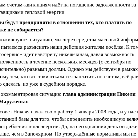
ым счетам-квитанциям идёт на погашение задолженности за
тавщиками тепловой энергии.
ы будут предприняты в отношении тех, кто платить по
 же не собирается?
ложившуюся ситуацию, мы через средства массовой инфор
 пытаемся разъяснить наши действия жителям посёлка. К то
госервис» идёт навстречу никельчанам, давая возможность
долженность в течение нескольких месяцев (с сентября по
лючительно) равными долями. Однако мы действуем в рамках
тому тем, кто всё-таки откажется заплатить по счетам, всё ра
о сделать, но уже в судебном порядке.
прокомментировал ситуацию
глава администрации Никеля
Маруженко:
совет Никеля начал свою работу 1 января 2008 года, и у нас 
отанной базы для того, чтобы определить необходимую вели
отребления теплоэнергии. Да, на сегодняшний день он даже
выше, чем в Заполярном. Но утверждённые нормативы мы не