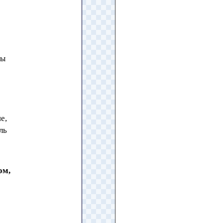
фы
е,
ль
ом,