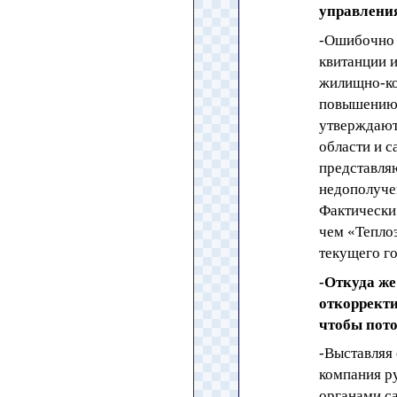
управлени
-Ошибочно 
квитанции 
жилищно-ко
повышению 
утверждают
области и с
представляю
недополуче
Фактически 
чем «Теплоэ
текущего го
-Откуда же
откорректи
чтобы пото
-Выставляя
компания р
органами са