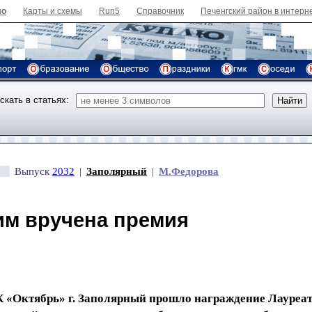
ло
Карты и схемы
Run5
Справочник
Печенгский район в интерн
скать в статьях:
Выпуск
2032
|
Заполярный
|
М.Федорова
м вручена премия
К «Октябрь» г. Заполярный прошло награждение Лауреа