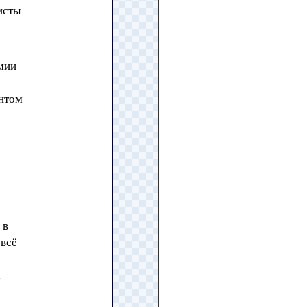
исты
мии
ентом
 в
 всё
а