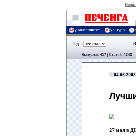
Нача
Год:
И
Выпусков:
417
|
Cтатей:
4243
04.06.2008
Лучши
27 мая в Д