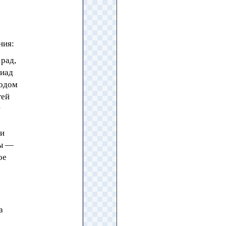
ния:
 рад,
пиад
годом
тей
 и
вы —
ое
а