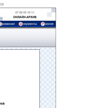
ете
тов