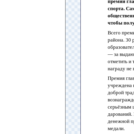
премии гла
спорта. Са
общественн
чтобы полу
Всего прем
района. 30 
образовате
— за выдаю
отметить и 
награду не 
Премия гла
учреждена н
доброй тра
вознагражде
серьёзным 
дарований. 
денежной п
медали.