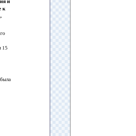
ия и
е к
,
его
и 15
 была