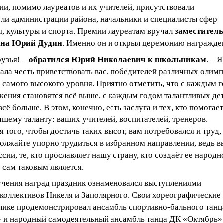
и, помимо лауреатов и их учителей, присутствовали
ели администрации района, начальники и специалисты сфер
, культуры и спорта. Премии лауреатам вручал
заместитель
она Юрий Дудин
. Именно он и открыл церемонию награжде
рузья! –
обратился Юрий Николаевич к школьникам
. – Я
ала честь приветствовать вас, победителей различных олим
 самого высокого уровня. Приятно отметить, что с каждым 
жения становятся всё выше, с каждым годом талантливых де
всё больше. В этом, конечно, есть заслуга и тех, кто помогает
ашему таланту: ваших учителей, воспитателей, тренеров.
я того, чтобы достичь таких высот, вам потребовался и труд,
должайте упорно трудиться в избранном направлении, ведь 
сии, те, кто прославляет нашу страну, кто создаёт ее народн
 сам таковым является.
чения наград праздник ознаменовался выступлениями
 коллективов Никеля и Заполярного. Свои хореографические
лике продемонстрировал ансамбль спортивно-бального танц
 и народный самодеятельный ансамбль танца ДК «Октябрь»