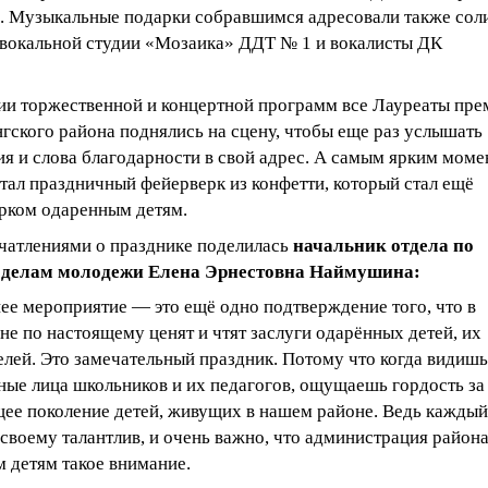
. Музыкальные подарки собравшимся адресовали также сол
 вокальной студии «Мозаика» ДДТ № 1 и вокалисты ДК
ии торжественной и концертной программ все Лауреаты пре
гского района поднялись на сцену, чтобы еще раз услышать
ия и слова благодарности в свой адрес. А самым ярким мом
тал праздничный фейерверк из конфетти, который стал ещё
рком одаренным детям.
чатлениями о празднике поделилась
начальник отдела по
и делам молодежи Елена Эрнестовна Наймушина:
ее мероприятие — это ещё одно подтверждение того, что в
е по настоящему ценят и чтят заслуги одарённых детей, их
лей. Это замечательный праздник. Потому что когда видишь
ные лица школьников и их педагогов, ощущаешь гордость за
ее поколение детей, живущих в нашем районе. Ведь каждый
своему талантлив, и очень важно, что администрация район
м детям такое внимание.