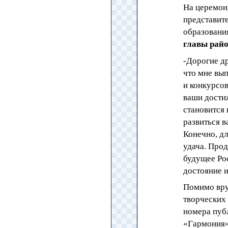
На церемони
представит
образования
главы рай
-Дорогие д
что мне вып
и конкурсов
ваши дости
становится 
развиться в
Конечно, дл
удача. Про
будущее Рос
достояние и
Помимо вру
творческих
номера пуб
«Гармония»