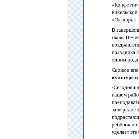
«Конфетти»
никельской
«Октябрь».
В завершен
главы Печен
поздравлен
праздника с
одним пода
Своими впе
культуре 
-Сегодняшн
нашем район
преподавате
зале радост
подрастающ
ребёнок по-
уделяет эти