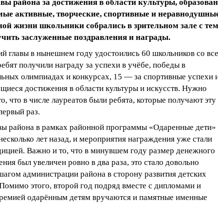
вы района за достижения в области культуры, образован
мые активные, творческие, спортивные и неравнодушны
ой жизни школьники собрались в зрительном зале с тем
чить заслуженные поздравления и награды.
ий главы в нынешнем году удостоились 60 школьников со вс
ребят получили награду за успехи в учёбе, победы в
льных олимпиадах и конкурсах, 15 — за спортивные успехи 
щиеся достижения в области культуры и искусств. Нужно
то, что в числе лауреатов были ребята, которые получают эту
первый раз.
вы района в рамках районной программы «Одаренные дети»
есколько лет назад, и мероприятия награждения уже стали
дицией. Важно и то, что в минувшем году размер денежного
ния был увеличен ровно в два раза, это стало довольно
шагом администрации района в сторону развития детских
Помимо этого, второй год подряд вместе с дипломами и
ремией одарённым детям вручаются и памятные именные