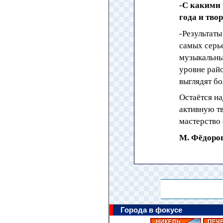
-С какими
года и тво
-Результаты
самых серь
музыкальных
уровне райо
выглядят бо
Остаётся на
активную т
мастерство 
М. Фёдоро
Города в фокусе