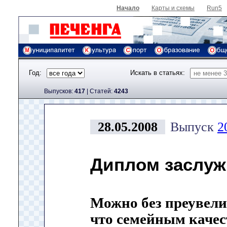
Начало
Карты и схемы
Run5
Год:
Искать в статьях:
Выпусков:
417
|
Cтатей:
4243
28.05.2008
Выпуск
2
Диплом заслу
Можно без преувелич
что семейным каче