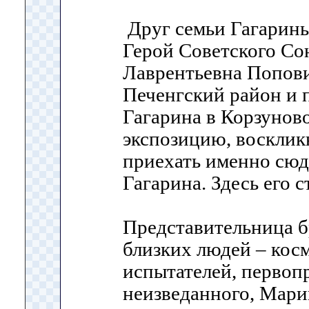
Друг семьи Гагарины
Герой Советского Со
Лаврентьевна Попови
Печенгский район и 
Гагарина в Корзуново
экспозицию, воскликн
приехать именно сюда
Гагарина. Здесь его с
Представительница б
близких людей – кос
испытателей, первоп
неизведанного, Мари