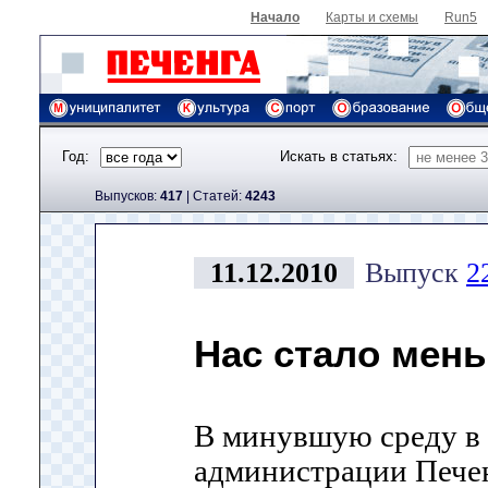
Начало
Карты и схемы
Run5
Год:
Искать в статьях:
Выпусков:
417
|
Cтатей:
4243
11.12.2010
Выпуск
2
Нас стало мен
В минувшую среду в 
администрации Печен