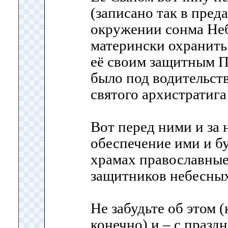
(записано так в преда
окружении сонма Неб
матерински охранить
её своим защитным П
было под водительст
святого архистратиг
Вот перед ними и за 
обеспечение ими и бу
храмах православные
защитников небесных
Не забудьте об этом (
конечно) и – с праздн