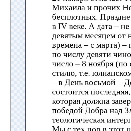
Михаила и прочих Н
бесплотных. Праздне
в IV веке. А дата – н
девятым месяцем от н
времена – с марта) –
по числу девяти чино
число – 8 ноября (по 
стилю, т.е. юлианско
– в День восьмой – 
состоится последняя
которая должна заве
победой Добра над З
теологическая интер
Мы с тех пор в этот 