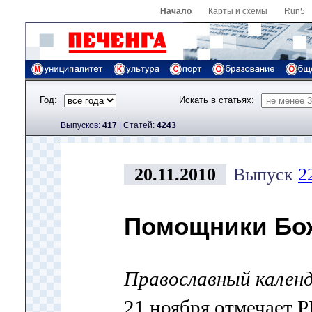
Начало
Карты и схемы
Run5
Год:
Искать в статьях:
Выпусков:
417
|
Cтатей:
4243
20.11.2010
Выпуск
2
Помощники Бо
Православный кален
21 ноября отмечает 