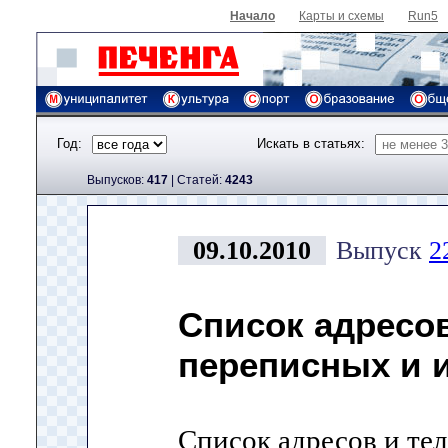
Начало
Карты и схемы
Run5
Год:
Искать в статьях:
Выпусков:
417
|
Cтатей:
4243
09.10.2010
Выпуск
2
Список адресо
переписных и и
Список адресов и те