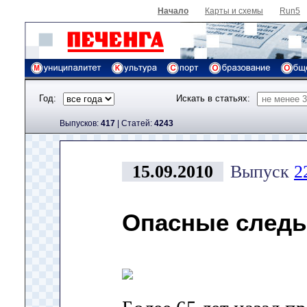
Начало
Карты и схемы
Run5
Год:
Искать в статьях:
Выпусков:
417
|
Cтатей:
4243
15.09.2010
Выпуск
2
Опасные след