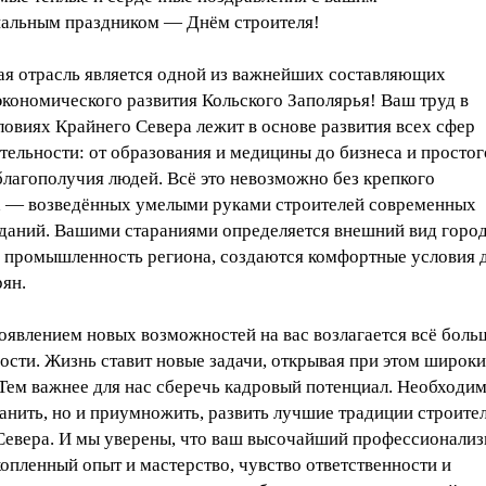
альным праздником — Днём строителя!
ая отрасль является одной из важнейших составляющих
кономического развития Кольского Заполярья! Ваш труд в
овиях Крайнего Севера лежит в основе развития всех сфер
тельности: от образования и медицины до бизнеса и простог
благополучия людей. Всё это невозможно без крепкого
 — возведённых умелыми руками строителей современных
даний. Вашими стараниями определяется внешний вид город
я промышленность региона, создаются комфортные условия 
ян.
оявлением новых возможностей на вас возлагается всё боль
ости. Жизнь ставит новые задачи, открывая при этом широк
Тем важнее для нас сберечь кадровый потенциал. Необходим
анить, но и приумножить, развить лучшие традиции строите
Севера. И мы уверены, что ваш высочайший профессионализ
опленный опыт и мастерство, чувство ответственности и