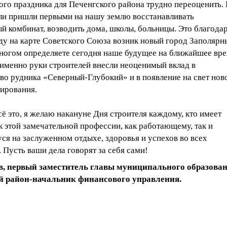
ого праздника для Печенгского района трудно переоценить.
ели пришли первыми на нашу землю восстанавливать
й комбинат, возводить дома, школы, больницы. Это благода
ду на карте Советского Союза возник новый город Заполярн
многом определяете сегодня наше будущее на ближайшее вре
 именно руки строителей внесли неоценимый вклад в
во рудника «Северный-Глубокий» и в появление на свет нов
тирования.
ё это, я желаю накануне Дня строителя каждому, кто имеет
 этой замечательной профессии, как работающему, так и
ся на заслуженном отдыхе, здоровья и успехов во всех
 Пусть ваши дела говорят за себя сами!
в, первый заместитель главы муниципального образова
й район-начальник финансового управления.