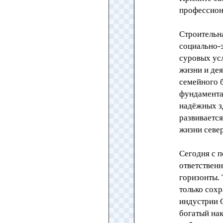
профессион
Строительн
социально-э
суровых усл
жизни и дея
семейного 
фундамента
надёжных з
развиваетс
жизни север
Сегодня с п
ответственн
горизонты. 
только сохр
индустрии 
богатый нак