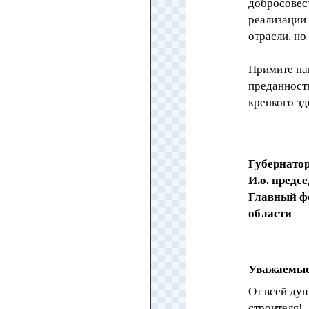
добросовест
реализации 
отрасли, но
Примите на
преданность
крепкого зд
Губернато
И.о. пред
Главный ф
области
Уважаемые
От всей ду
строителя!