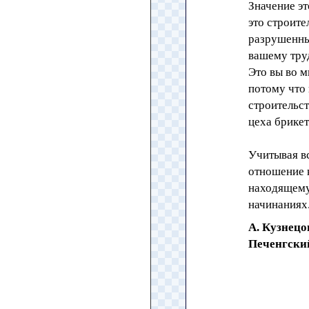
Значение эт
это строит
разрушенны
вашему тру
Это вы во 
потому что
строительст
цеха брике
Учитывая вс
отношение к
находящему
начинаниях.
А. Кузнецо
Печенгски