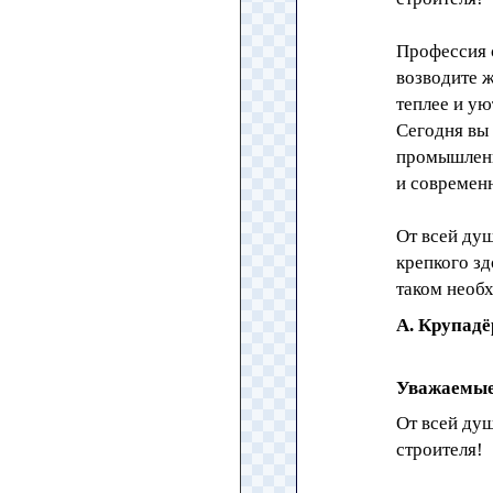
Профессия 
возводите ж
теплее и у
Сегодня вы 
промышленн
и современ
От всей душ
крепкого зд
таком необ
А. Крупадё
Уважаемые
От всей ду
строителя!