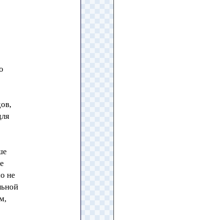
о
ов,
для
ше
ие
о не
льной
м,