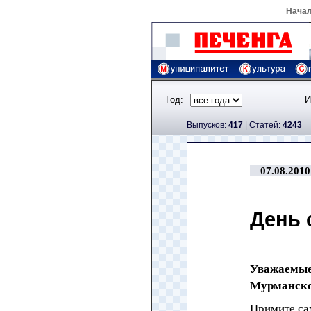
Нача
Год:
И
Выпусков:
417
|
Cтатей:
4243
07.08.2010
День 
Уважаемые
Мурманско
Примите са