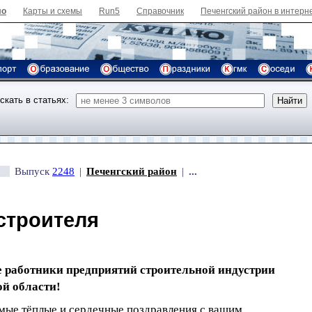
ло
Карты и схемы
Run5
Справочник
Печенгский район в интерн
скать в статьях:
Выпуск
2248
|
Печенгский район
|
...
строителя
 работники предприятий строительной индустрии
й области!
мые тёплые и сердечные поздравления с вашим