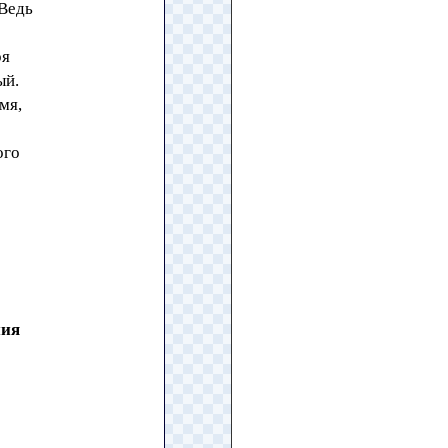
 Ведь
ря
ый.
мя,
ого
ния