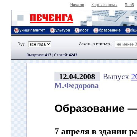
Начало
Карты и схемы
Run5
Год:
Искать в статьях:
Выпусков:
417
|
Cтатей:
4243
12.04.2008
Выпуск
2
М.Федорова
Образование —
7 апреля в здании 