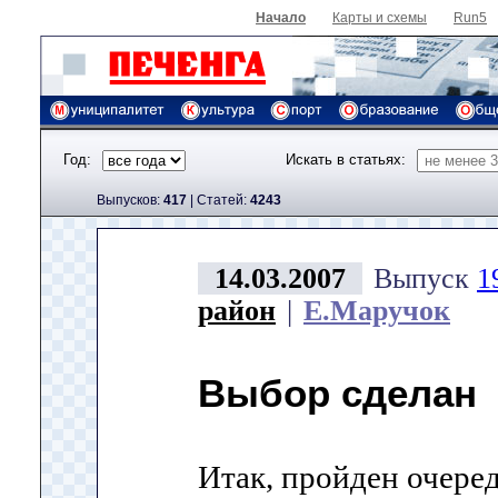
Начало
Карты и схемы
Run5
Год:
Искать в статьях:
Выпусков:
417
|
Cтатей:
4243
14.03.2007
Выпуск
1
район
|
Е.Маручок
Выбор сделан
Итак, пройден очере