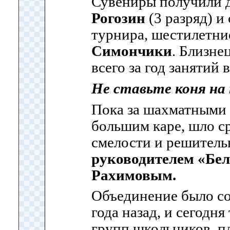
Сувениры получили 
Рогозин
(3 разряд) и
турнира, шестилетн
Симончики
. Близне
всего за год занятий 
Не ставьте коня на 
Пока за шахматными 
большим каре, шло с
смелости и решитель
руководителем «Бел
Рахимовым.
Объединение было со
года назад, и сегодн
групп школьников, п