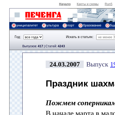
Начало
Карты и схемы
Run5
Год:
Искать в статьях:
Выпусков:
417
|
Cтатей:
4243
24.03.2007
Выпуск
1
Праздник шахм
Пожмем соперникам
В начале марта в ма