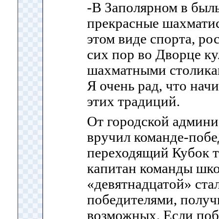
-В Заполярном в был
прекрасные шахматис
этом виде спорта, ро
сих пор во Дворце ку
шахматными столика
Я очень рад, что нач
этих традиций.
От городской админ
вручил команде-побе
переходящий Кубок т
капитан команды шк
«девятнадцатой» ста
победителями, получи
возможных. Если побе