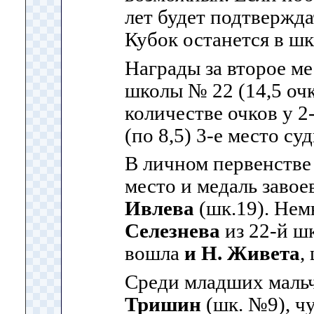
лет будет подтвержд
Кубок останется в шк
Награды за второе м
школы № 22 (14,5 оч
количестве очков у 2
(по 8,5) 3-е место с
В личном первенстве 
место и медаль заво
Ивлева
(шк.19). Нем
Селезнева
из 22-й ш
вошла
и Н. Живета
,
Среди младших маль
Тришин
(шк. №9), ч