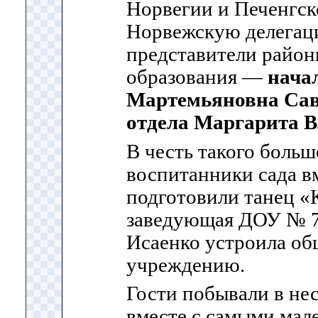
Норвегии и Печенгск
Норвежскую делегац
представители район
образования —
нача
Мартемьяновна Сав
отдела Маргарита 
В честь такого боль
воспитанники сада в
подготовили танец 
заведующая ДОУ № 7
Исаенко устроила о
учреждению.
Гости побывали в не
вместе с самыми мал