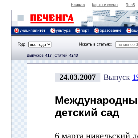
Начало
Карты и схемы
Run5
Год:
Искать в статьях:
Выпусков:
417
|
Cтатей:
4243
24.03.2007
Выпуск
1
Международные
детский сад
6 марта никельский д