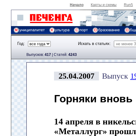
Начало
Карты и схемы
Run5
Год:
Искать в статьях:
Выпусков:
417
|
Cтатей:
4243
25.04.2007
Выпуск
1
Горняки вновь
14 апреля в никель
«Металлург» прошл