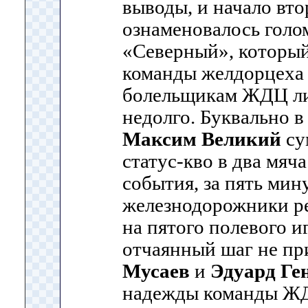
выводы, и начало вто
ознаменовалось голо
«Северный», который
команды желдорцех
болельщикам ЖДЦ ли
недолго. Буквально в
Максим Великий
су
статус-кво в два мяча
события, за пять мин
железнодорожники ре
на пятого полевого иг
отчаянный шаг не пр
Мусаев
и
Эдуард Ге
надежды команды ЖД