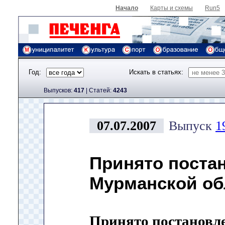
Начало
Карты и схемы
Run5
Год:
Искать в статьях:
Выпусков:
417
|
Cтатей:
4243
07.07.2007
Выпуск
1
Принято поста
Мурманской об
Принято постановл