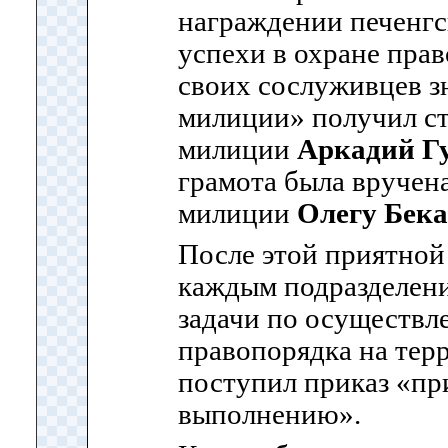
награждении печенгс
успехи в охране пра
своих сослуживцев з
милиции» получил с
милиции
Аркадий Г
грамота была вручен
милиции
Олегу Бека
После этой приятной
каждым подразделен
задачи по осуществ
правопорядка на тер
поступил приказ «пр
выполнению».