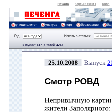
Начало
Карты и схемы
Run5
Год:
Искать в статьях:
Выпусков:
417
|
Cтатей:
4243
25.10.2008
Выпуск
2
Смотр РОВД
Непривычную картин
жители Заполярного: