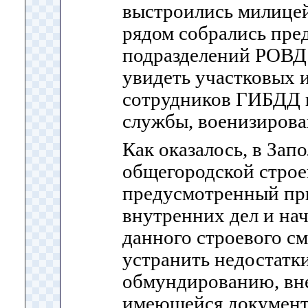
выстроились милицей
рядом собрались пре
подразделений РОВД
увидеть участковых 
сотрудников ГИБДД 
службы, военизирова
Как оказалось, в Зап
общегородской строе
предусмотренный пр
внутренних дел и на
данного строевого с
устранить недостатк
обмундированию, вн
имеющейся документ